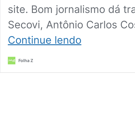
site. Bom jornalismo dá t
Secovi, Antônio Carlos Co
SecoviGoiás
Continue lendo
recebe
Adriana,
Mabel
Folha Z
e
mira
mais
pré-
candidatos