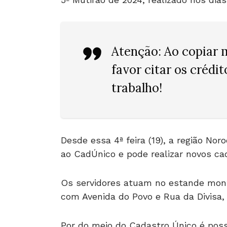
Atenção
: Ao copiar 
favor citar os crédi
trabalho!
Desde essa 4ª feira (19), a região Nor
ao CadÚnico e pode realizar novos ca
Os servidores atuam no estande mont
com Avenida do Povo e Rua da Divisa, 
Por do meio do Cadastro Único é poss