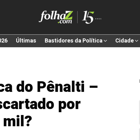
026
Últimas
Bastidores da Política
Cidade
a do Pênalti –
scartado por
 mil?