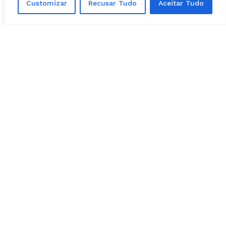
Customizar
Recusar Tudo
Aceitar Tudo
Martins, aos 19 do primeiro tempo. Na segunda
etapa, o Vila Nova virou o jogo com Matheus
Anderson e Frontini, nos acréscimos. Com a
vitória, o Tigrão chegou aos sete pontos e é o
líder do Grupo A.
Encontrou um erro de digitação?
Selecione-o
e pressione
Ctrl + Enter
.
Matérias Relacionadas