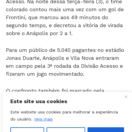
colorado contou mais uma vez com um gol de
Frontini, que marcou aos 49 minutos do
segundo tempo, e decretou a vitória de virada
sobre o Anápolis por 2 a 1.
Para um público de 5.040 pagantes no estádio
Jonas Duarte, Anápolis e Vila Nova entraram
em campo pela 3ª rodada da Divisão Acesso e
fizeram um jogo movimentado.
O confronto também foi marcado pela
coincidência. Os dois treinadores faziam suas
estreias nas equipes. Do lado do Anápolis, o
Este site usa cookies
técnico é Wladimir Araújo, recém-demitido do
Este website usa cookies para melhorar a experiência
Tigrão.
do usuário.
Veja mais
O time da casa abriu o placar com Fernando