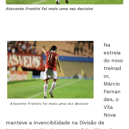
Atacante Frontini foi mais uma vez decisivo
Na
estreia
do novo
treinad
or,
Márcio
Fernan
des, o
Atacante Frontini foi mais uma vez decisivo
Vila
Nova
manteve a invencibilidade na Divisão de
Acesso. Na noite dessa terça-feira (3), o time