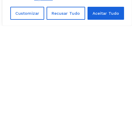
Customizar
Recusar Tudo
Aceitar Tudo
Facebook
Instagram
Youtube
X Network