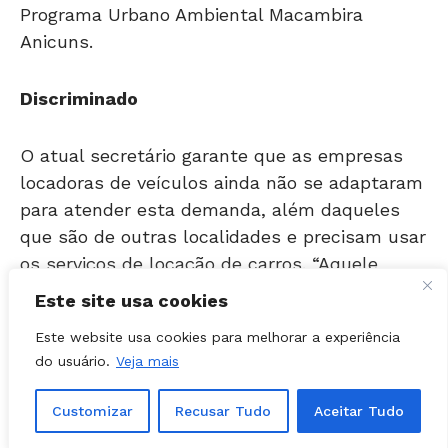
Anicuns.
Discriminado
O atual secretário garante que as empresas
locadoras de veículos ainda não se adaptaram
para atender esta demanda, além daqueles
que são de outras localidades e precisam usar
os serviços de locação de carros. “Aquele
portador de necessidades especiais que se
encontra em viagem ou teve algum problema
Este site usa cookies
com o seu próprio veículo, dificilmente
Este website usa cookies para melhorar a experiência
encontrará um carro que atenda as suas
do usuário.
Veja mais
necessidades em empresas locadoras de
veículos, ficando, desta forma, mais uma vez
Customizar
Recusar Tudo
Aceitar Tudo
discriminado”, justifica.