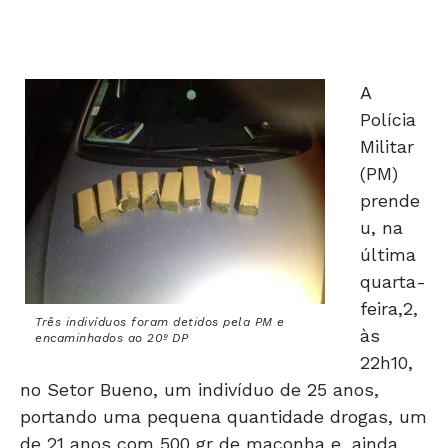
A
Polícia
Militar
(PM)
prende
u, na
última
quarta-
feira,2,
Três indivíduos foram detidos pela PM e
às
encaminhados ao 20º DP
22h10,
no Setor Bueno, um indivíduo de 25 anos,
portando uma pequena quantidade drogas, um
de 21 anos com 500 gr de maconha e, ainda,
outro suspeito de 25 anos, com 4kg da droga.