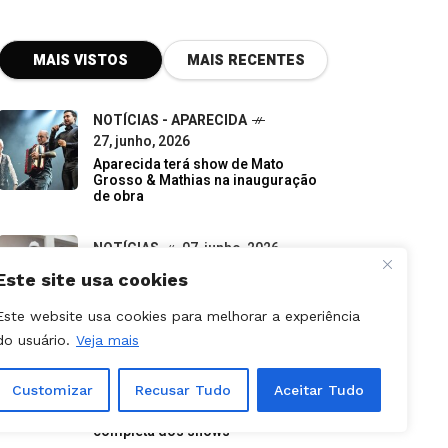
MAIS VISTOS
MAIS RECENTES
NOTÍCIAS - APARECIDA
27, junho, 2026
Aparecida terá show de Mato
Grosso & Mathias na inauguração
de obra
NOTÍCIAS
07, junho, 2026
Do descarte à oportunidade:
pequenos negócios impulsionam a
economia verde em Goiás
Este site usa cookies
NOTÍCIAS - APARECIDA
Este website usa cookies para melhorar a experiência
31, julho, 2026
do usuário.
Veja mais
Aparecida é Show 2026: como
retirar ingressos e programação
completa dos shows
Customizar
Recusar Tudo
Aceitar Tudo
NOTÍCIAS
09, julho, 2026