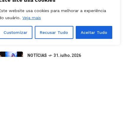
NOTÍCIAS
09, julho, 2026
Este website usa cookies para melhorar a experiência
Canceladas etapas da Stock Car e
do usuário.
Veja mais
Porsche Cup previstas para
outubro em Goiânia
Customizar
Recusar Tudo
Aceitar Tudo
NOTÍCIAS
31, julho, 2026
Aparecida é Show 2026: como
retirar ingressos e programação
completa dos shows
NOTÍCIAS
25, julho, 2026
Caiado usa lista das 10 cidades
mais violentas do país para atacar
PT