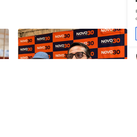
POLÍTICA
01, agosto, 2026
Confira os candidatos do Novo em
Goiás; veja a lista de estaduais e
federais