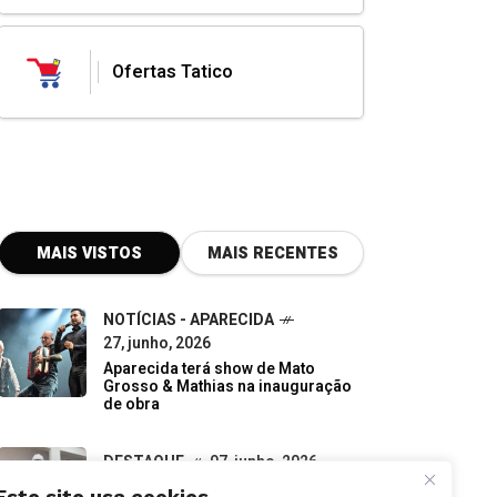
Ofertas Tatico
MAIS VISTOS
MAIS RECENTES
NOTÍCIAS - APARECIDA
27, junho, 2026
Aparecida terá show de Mato
Grosso & Mathias na inauguração
de obra
DESTAQUE
07, junho, 2026
Do descarte à oportunidade:
pequenos negócios impulsionam a
economia verde em Goiás
Este site usa cookies