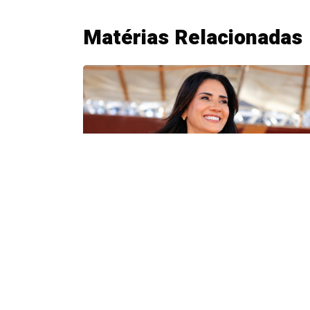
NOTÍCIAS
03, agosto, 2026
Prefeita Solange Gouveia define
apoios em Caldazinha; confira a
lista