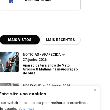
MAIS VISTOS
MAIS RECENTES
NOTÍCIAS - APARECIDA
27, junho, 2026
Aparecida terá show de Mato
Grosso & Mathias na inauguração
de obra
DESTAQUE
07, junho, 2026
Do descarte à oportunidade:
pequenos negócios impulsionam a
economia verde em Goiás
Este site usa cookies
NOTÍCIAS - APARECIDA
Este website usa cookies para melhorar a experiência
31, julho, 2026
do usuário.
Veja mais