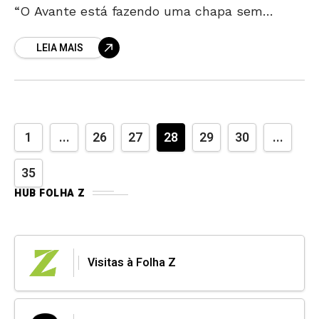
“O Avante está fazendo uma chapa sem
deputado estadual com mandato.” A
LEIA MAIS
confirmação é do
1
...
26
27
28
29
30
...
35
HUB FOLHA Z
Visitas à Folha Z