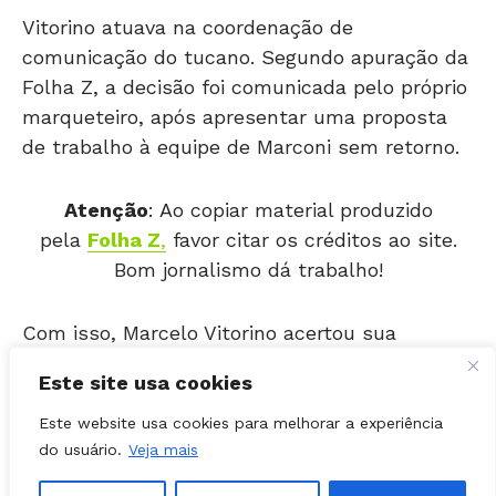
comunicação do tucano. Segundo apuração da
Folha Z, a decisão foi comunicada pelo próprio
marqueteiro, após apresentar uma proposta
de trabalho à equipe de Marconi sem retorno.
Atenção
: Ao copiar material produzido
pela
Folha Z
,
favor citar os créditos ao site.
Bom jornalismo dá trabalho!
Com isso, Marcelo Vitorino acertou sua
participação em outro projeto político, desta
vez em Rondônia, e já informou a decisão ao
Este site usa cookies
núcleo do ex-governador.
Este website usa cookies para melhorar a experiência
Nos bastidores, interlocutores apontam que a
do usuário.
Veja mais
equipe de Marconi também conversava com