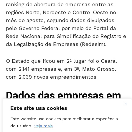
regiões Norte, Nordeste e Centro-Oeste no
mês de agosto, segundo dados divulgados
pelo Governo Federal por meio do Portal da
Rede Nacional para Simplificação do Registro e
da Legalização de Empresas (Redesim).
O Estado que ficou em 2ª lugar foi o Ceará,
com 2.141 empresas e, em 3º, Mato Grosso,
com 2.039 novos empreendimentos.
Dados das empresas em
Goiás
Este site usa cookies
Das 3.164 empresas abertas em Goiás em
Este website usa cookies para melhorar a experiência
agosto, 1.033 tinham capital superior a R$ 500
do usuário.
Veja mais