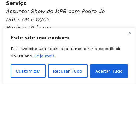
Assunto: Show de MPB com Pedro Jó
Data: 06 e 13/03
Horário: 21 horas
Local: Café Cultura (Centro Municipal de
Cultura Goiânia Ouro)
Este site usa cookies
Entrada Franca
Este website usa cookies para melhorar a experiência
do usuário.
Veja mais
Encontrou um erro de digitação?
Selecione-o
e pressione
Ctrl + Enter
.
Customizar
Recusar Tudo
Aceitar Tudo
Matérias Relacionadas