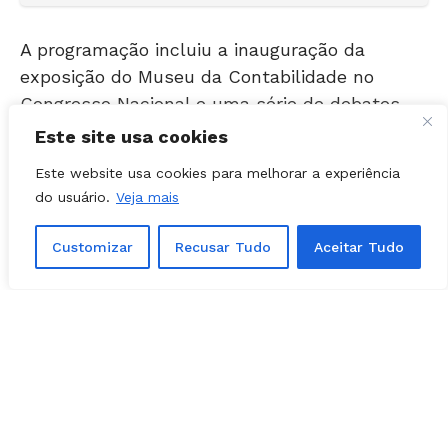
A programação incluiu a inauguração da
exposição do Museu da Contabilidade no
Congresso Nacional e uma série de debates
sobre os desafios e perspectivas da profissão
no país.
Este site usa cookies
Este website usa cookies para melhorar a experiência
Professor e pesquisador, Paniago participou de
do usuário.
Veja mais
debates sobre o futuro da contabilidade, com
temas ligados à inovação, governança e
Customizar
Recusar Tudo
Aceitar Tudo
inteligência artificial.
Segundo o conselheiro, os debates abordaram
temas ligados ao desenvolvimento econômico,
à transparência institucional e à modernização
da profissão.