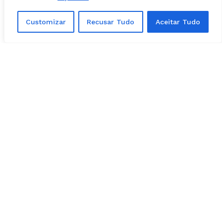
O ingresso do 2º suplente da chapa do PRTB
se concretizou após o pedido de licença de
Customizar
Recusar Tudo
Aceitar Tudo
Júlio Pina pelo prazo de 121 dias.
Nos bastidores, a movimentação é
interpretada como parte de construção
política para fortalecer a base da prefeita de
Porangatu, Vanuza Valadares (União Brasil),
mãe de Givago.