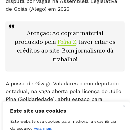
Atenção: Ao copiar material
produzido pela
Folha Z
, favor citar os
créditos ao site. Bom jornalismo dá
trabalho!
A posse de Givago Valadares como deputado
estadual, na vaga aberta pela licença de Júlio
Pina (Solidariedade), abriu espaço para
movimento que envolve diretamente o futuro
político de seu pai, o ex-prefeito Eronildo
Este site usa cookies
Valadares (Agir).
Este website usa cookies para melhorar a experiência
do usuário.
Veja mais