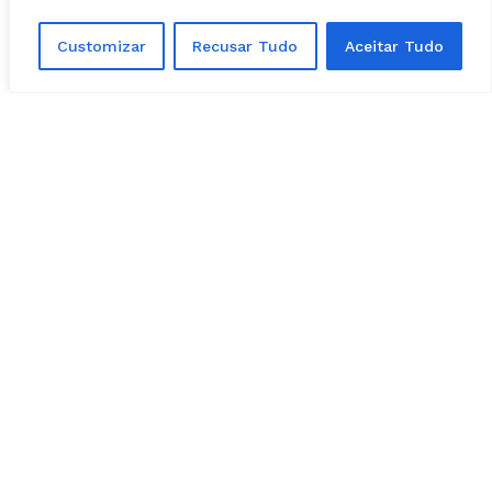
Customizar
Recusar Tudo
Aceitar Tudo
Daniel Vilela prestigiou Wander, representando Caiado e
Gracinha
O senador Vanderlan Cardoso (PSD) também
participou da confraternização.