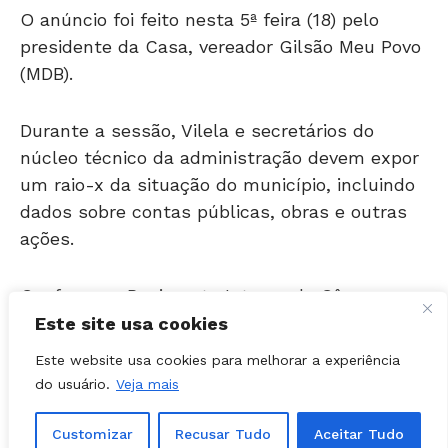
presidente da Casa, vereador Gilsão Meu Povo
(MDB).
Durante a sessão, Vilela e secretários do
núcleo técnico da administração devem expor
um raio-x da situação do município, incluindo
dados sobre contas públicas, obras e outras
ações.
Conforme o Regimento Interno da Câmara, os
parlamentares poderão apresentar
questionamentos.
Este site usa cookies
Este website usa cookies para melhorar a experiência
Fontes ouvidas pela
Folha Z
avaliam que a
do usuário.
Veja mais
sessão deve ocorrer em clima tranquilo.
Customizar
Recusar Tudo
Aceitar Tudo