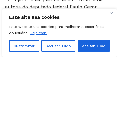
Martins (PL), que apresentou a proposta no
início de junho para reconhecer o trabalho do
Este site usa cookies
guatemalteco em Goiás.
Este website usa cookies para melhorar a experiência
do usuário.
Veja mais
“É um reconhecimento à sua relevante
contribuição cultural e social, especialmente
Customizar
Recusar Tudo
Aceitar Tudo
por meio da criação e desenvolvimento do
projeto Legendários”, justificou o parlamentar.