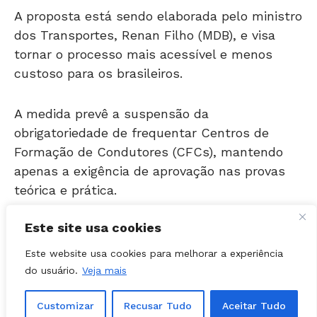
A proposta está sendo elaborada pelo ministro
dos Transportes, Renan Filho (MDB), e visa
tornar o processo mais acessível e menos
custoso para os brasileiros.
A medida prevê a suspensão da
obrigatoriedade de frequentar Centros de
Formação de Condutores (CFCs), mantendo
apenas a exigência de aprovação nas provas
teórica e prática.
Este site usa cookies
Governo quer liberar CNH sem autoescola;
veja como funcionaria
Este website usa cookies para melhorar a experiência
do usuário.
Veja mais
CNH mais barata
Customizar
Recusar Tudo
Aceitar Tudo