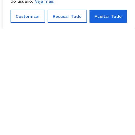
do usuário.
Veja mais
Customizar
Recusar Tudo
Aceitar Tudo
Facebook
Instagram
Youtube
X Network