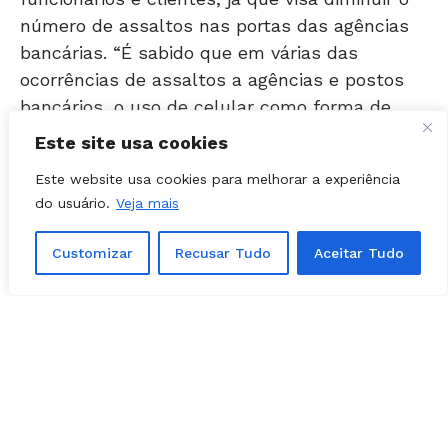
bancárias. “É sabido que em várias das
ocorrências de assaltos a agências e postos
bancários, o uso de celular como forma de
comunicação entre os assaltantes é uma
constante”, explica.
Este site usa cookies
Este website usa cookies para melhorar a experiência
Encontrou um erro de digitação?
Selecione-o
do usuário.
Veja mais
e pressione
Ctrl + Enter
.
Customizar
Recusar Tudo
Aceitar Tudo
Matérias Relacionadas