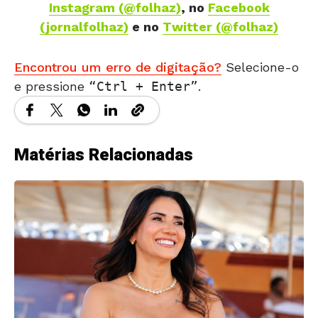
Instagram (@folhaz)
, no
Facebook
(jornalfolhaz)
e no
Twitter (@folhaz)
Encontrou um erro de digitação?
Selecione-o
e pressione
Ctrl + Enter
.
Matérias Relacionadas