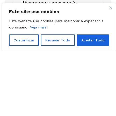
campanha a experiência dele
e o conhecimento da cidade e
Este site usa cookies
da política local”, disse
Este website usa cookies para melhorar a experiência
Adriana.
do usuário.
Veja mais
Customizar
Recusar Tudo
Aceitar Tudo