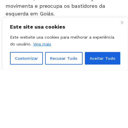
esquerda em Goiás.
Para Adriana, a prioridade é garantir a
Este site usa cookies
reeleição.
Este website usa cookies para melhorar a experiência
do usuário.
Veja mais
Palanque Lula
Customizar
Recusar Tudo
Aceitar Tudo
Contudo, o PT precisa de um palanque para
Lula em Goiás.
Em Brasília, conforme fontes, o nome favorito
é o da deputada.
Adriana Accorsi, repito, não quer!
O foco é buscar a reeleição.