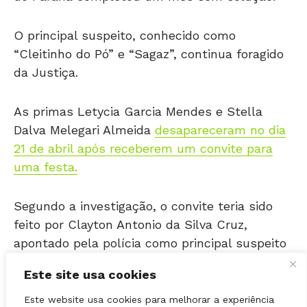
O principal suspeito, conhecido como
“Cleitinho do Pó” e “Sagaz”, continua foragido
da Justiça.
As primas Letycia Garcia Mendes e Stella
Dalva Melegari Almeida
desapareceram no dia
21 de abril após receberem um convite para
uma festa.
Segundo a investigação, o convite teria sido
feito por Clayton Antonio da Silva Cruz,
apontado pela polícia como principal suspeito
do caso.
Este site usa cookies
Desde o desaparecimento, familiares afirmam
que não receberam nenhum contato das
Este website usa cookies para melhorar a experiência