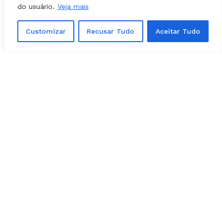
jovens.
do usuário.
Veja mais
Customizar
Recusar Tudo
Aceitar Tudo
Letycia e Stella desapareceram após convite para festa |
Fotos: Reprodução/Divulgação
Últimos passos das