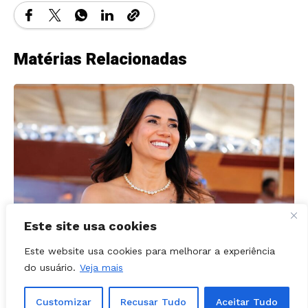
Matérias Relacionadas
Este site usa cookies
Este website usa cookies para melhorar a experiência
POLÍTICA - GOIÁS
03, agosto, 2026
do usuário.
Veja mais
Prefeita Solange Gouveia define apoios
em Caldazinha; confira a lista
Customizar
Recusar Tudo
Aceitar Tudo