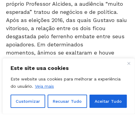
esperada” tratou de negócios e de política.
Após as eleições 2016, das quais Gustavo saiu
vitorioso, a relação entre os dois ficou
desgastada pelo ferrenho embate entre seus
apoiadores. Em determinados
momentos, ânimos se exaltaram e houve
intriga, boatos e difamação entre cabos
eleitores. Essa confusão deixou Alcides
chateado com acusações feitas a ele.
Este site usa cookies
A audiência, portanto, selou também uma
Este website usa cookies para melhorar a experiência
reaproximação entre as duas personalidades,
do usuário.
Veja mais
que sempre foram parceiras na cidade. Nesse
sentido, discutiram ações para a expansão da
Customizar
Recusar Tudo
Aceitar Tudo
Faculdade Alfredo Nasser.
LEIA MAIS: Vice de Bolsonaro? Delegado
Waldir conta ao Folha Z sobre planos para
2018