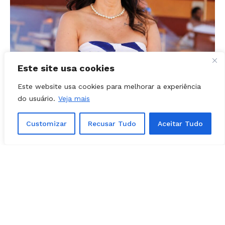
Este site usa cookies
NOTÍCIAS
03, agosto, 2026
Prefeita Solange Gouveia define apoios
Este website usa cookies para melhorar a experiência
em Caldazinha; confira a lista
do usuário.
Veja mais
Customizar
Recusar Tudo
Aceitar Tudo