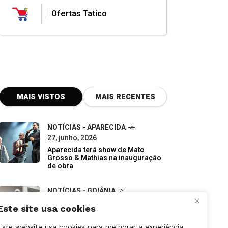
Ofertas Tatico
MAIS VISTOS
MAIS RECENTES
NOTÍCIAS - APARECIDA
27, junho, 2026
Aparecida terá show de Mato
Grosso & Mathias na inauguração
de obra
NOTÍCIAS - GOIÂNIA
07, junho, 2026
Este site usa cookies
Do descarte à oportunidade:
pequenos negócios impulsionam a
Este website usa cookies para melhorar a experiência