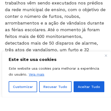
da rede municipal de ensino, com o objetivo de
conter o número de furtos, roubos,
arrombamentos e a ação de vândalos durante
as férias escolares. Até o momento já foram
feitos mais de 600 monitoramentos,
detectados mais de 50 disparos de alarme,
três atos de vandalismo, um furto e 32
abordagens a pessoas em atitude suspeita.
Este site usa cookies
Segundo o responsável pela operação,
Este website usa cookies para melhorar a experiência
inspetor José Eulálio, os trabalhos estão
do usuário.
Veja mais
tendo um resultado positivo, as equipes do
Grupo de Ação e Resposta Rápida (Garra)
Customizar
Recusar Tudo
Aceitar Tudo
estão atuando 24h e já evitaram que diversos
crimes e atos de vandalismo fossem
praticados dentro de escolas. “Nesta semana,
quatro menores foram flagrados nas