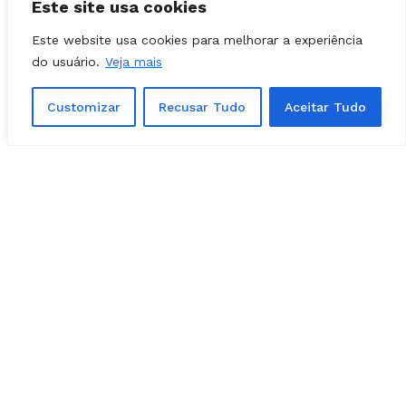
Este site usa cookies
Este website usa cookies para melhorar a experiência
Além de sujar a via com concreto, o prefeito
do usuário.
Veja mais
destacou que o caminhão trafegava com
excesso de peso.
Customizar
Recusar Tudo
Aceitar Tudo
Empresas do setor, segundo Mabel, serão
convocadas para uma reunião.