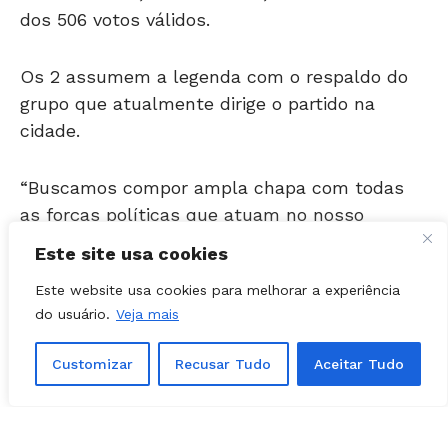
Os 2 assumem a legenda com o respaldo do
grupo que atualmente dirige o partido na
cidade.
“Buscamos compor ampla chapa com todas
as forças políticas que atuam no nosso
município”, afirmou Toninho, ao comentar o
processo de articulação que garantiu sua
Este site usa cookies
candidatura única.
Este website usa cookies para melhorar a experiência
do usuário.
Veja mais
O novo presidente também sinalizou abertura
para o diálogo com a gestão municipal.
Customizar
Recusar Tudo
Aceitar Tudo
“Nosso objetivo é mantermos uma relação
respeitosa e de colaboração, fortalecendo o