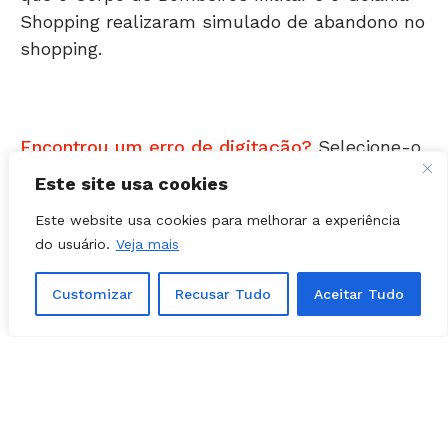
shopping.
Encontrou um erro de digitação?
Selecione-o
e pressione
Ctrl + Enter
.
Este site usa cookies
Matérias Relacionadas
Este website usa cookies para melhorar a experiência
do usuário.
Veja mais
Customizar
Recusar Tudo
Aceitar Tudo