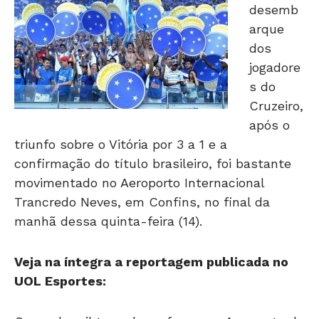
desemb
arque
dos
jogadore
s do
Cruzeiro,
após o
triunfo sobre o Vitória por 3 a 1 e a
confirmação do título brasileiro, foi bastante
movimentado no Aeroporto Internacional
Trancredo Neves, em Confins, no final da
manhã dessa quinta-feira (14).
Veja na íntegra a reportagem publicada no
UOL Esportes: