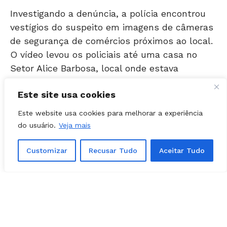
vestígios do suspeito em imagens de câmeras
de segurança de comércios próximos ao local.
O vídeo levou os policiais até uma casa no
Setor Alice Barbosa, local onde estava
estacionado um veículo com as
características descritas pela vítima.
Este site usa cookies
LEIA MAIS: Jovens de hoje fazem menos sexo
Este website usa cookies para melhorar a experiência
do que seus pais fizeram na mesma idade,
do usuário.
Veja mais
aponta estudo
Customizar
Recusar Tudo
Aceitar Tudo