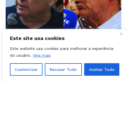
POLÍTICA - GOIÁS
07, agosto, 2026
Este site usa cookies
Chapa de Marconi Perillo muda nome
após conflito com coligação do PT no
Este website usa cookies para melhorar a experiência
do usuário.
Veja mais
registro eleitoral
Customizar
Recusar Tudo
Aceitar Tudo