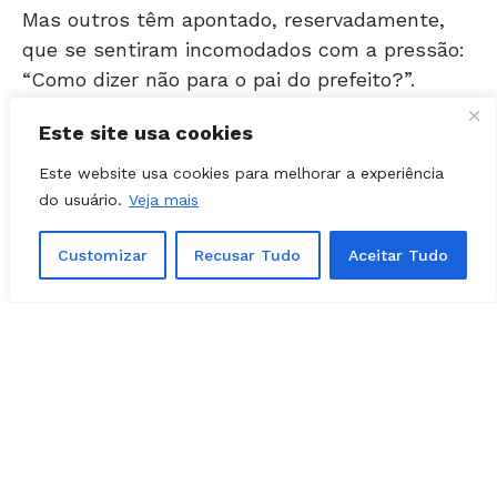
que se sentiram incomodados com a pressão:
“Como dizer não para o pai do prefeito?”.
Com a máquina pública nas mãos, o MDB pode
Este site usa cookies
restringir a participação dos vereadores em
nomeações para cargos de baixo a alto
Este website usa cookies para melhorar a experiência
escalão.
do usuário.
Veja mais
Customizar
Recusar Tudo
Aceitar Tudo
Podemos
Apesar de não pretenderem se filiar ao MDB,
outros 2 vereadores também podem passar
para debaixo do guarda-chuva do partido do
prefeito.
Tratam-se de Edinho (DC) e Leandro da