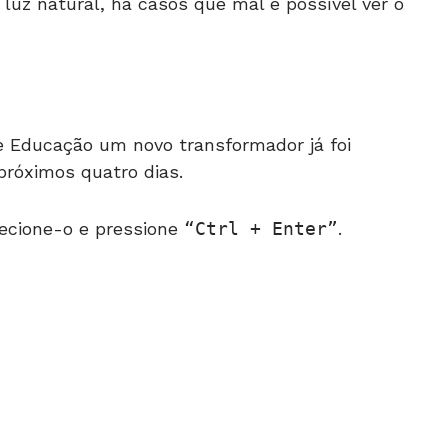
z natural, há casos que mal é possível ver o
e Educação um novo transformador já foi
 próximos quatro dias.
ecione-o e pressione
Ctrl + Enter
.