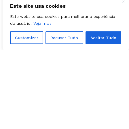
há expectativa de que a LDO e a LOA sejam
Este site usa cookies
votadas nesta semana.
Este website usa cookies para melhorar a experiência
do usuário.
Veja mais
Customizar
Recusar Tudo
Aceitar Tudo
Reunião da Comissão Mista | Foto: Divulgação