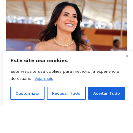
Este site usa cookies
Este website usa cookies para melhorar a experiência
POLÍTICA - GOIÁS
03, agosto, 2026
do usuário.
Veja mais
Prefeita Solange Gouveia define apoios
em Caldazinha; confira a lista
Customizar
Recusar Tudo
Aceitar Tudo