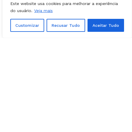
Este website usa cookies para melhorar a experiência
do usuário.
Veja mais
Pesos-leve: Michael Chiesa x Francisco
Massaranduba
Customizar
Recusar Tudo
Aceitar Tudo
Peso-leve: Tony Ferguson x Katsunori Kikuno
Peso-leve: Piotr Hallman x Yves Edwards
Encontrou um erro de digitação?
Selecione-o
e pressione
Ctrl + Enter
.
Matérias Relacionadas