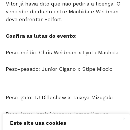
vencedor do duelo entre Machida e Weidman
deve enfrentar Belfort.
Confira as lutas do evento:
Peso-médio: Chris Weidman x Lyoto Machida
Peso-pesado: Junior Cigano x Stipe Miocic
Peso-galo: TJ Dillashaw x Takeya Mizugaki
Peso-leve: Jamie Varner x James Krause
Peso-pena: Doo Ho Choi x Sam Sicilia
Este site usa cookies
Peso-galo: Chris Holdsworth x Kyung Ho Kang