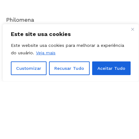
O Lobo de Wall Street
Este site usa cookies
Melhor diretor
Este website usa cookies para melhorar a experiência
do usuário.
Veja mais
Alfonso Cuarón – Gravidade
Customizar
Recusar Tudo
Aceitar Tudo
David O. Russell – Trapaça
Steve McQueen – 12 Anos de Escravidão
Martin Scorsese – O Lobo de Wall Street
Alexander Payne – Nebraska