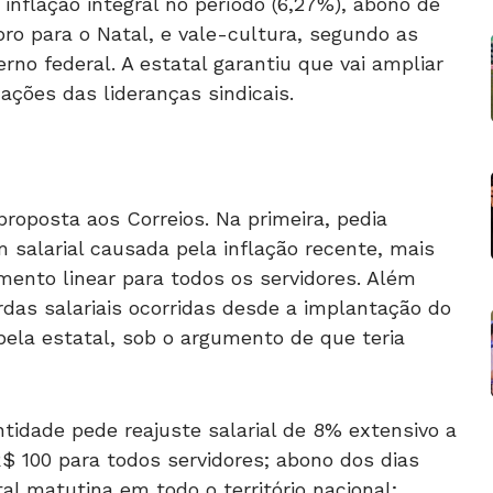
inflação integral no período (6,27%), abono de
ro para o Natal, e vale-cultura, segundo as
no federal. A estatal garantiu que vai ampliar
ações das lideranças sindicais.
oposta aos Correios. Na primeira, pedia
 salarial causada pela inflação recente, mais
ento linear para todos os servidores. Além
rdas salariais ocorridas desde a implantação do
 pela estatal, sob o argumento de que teria
tidade pede reajuste salarial de 8% extensivo a
$ 100 para todos servidores; abono dos dias
l matutina em todo o território nacional;