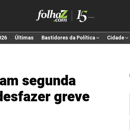
026
Últimas
Bastidores da Política
Cidade
isam segunda
desfazer greve