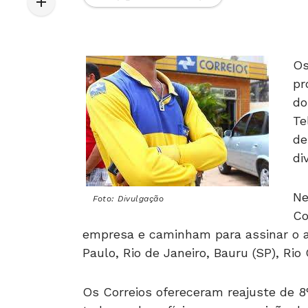
Os
pr
do
Te
de
di
Ne
Foto: Divulgação
Co
empresa e caminham para assinar o ac
Paulo, Rio de Janeiro, Bauru (SP), Ri
Os Correios ofereceram reajuste de 8