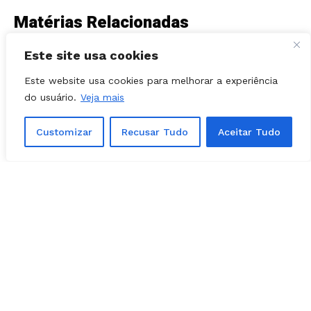
Este site usa cookies
Este website usa cookies para melhorar a experiência
do usuário.
Veja mais
Customizar
Recusar Tudo
Aceitar Tudo
NOTÍCIAS
03, agosto, 2026
Prefeita Solange Gouveia define apoios
em Caldazinha; confira a lista