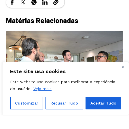
Matérias Relacionadas
Este site usa cookies
Este website usa cookies para melhorar a experiência
do usuário.
Veja mais
Customizar
Recusar Tudo
Aceitar Tudo
POLÍTICA - APARECIDA
04, agosto, 2026
Felipe Mabel visita nova sede da Folha Z
e participa de sabatina com jornalistas