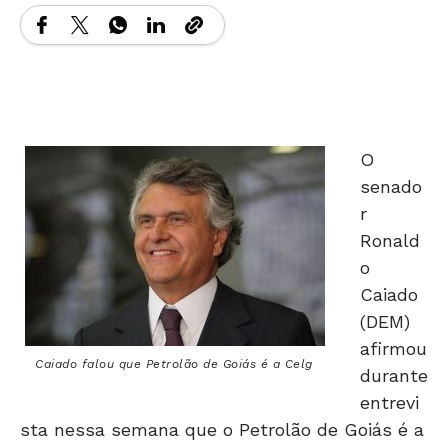
O
senado
r
Ronald
o
Caiado
(DEM)
afirmou
Caiado falou que Petrolão de Goiás é a Celg
durante
entrevi
sta nessa semana que o Petrolão de Goiás é a
Celg. A declaração do parlamentar veio após