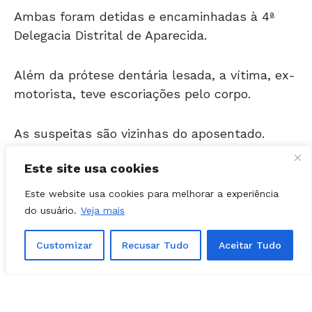
Delegacia Distrital de Aparecida.
Além da prótese dentária lesada, a vítima, ex-
motorista, teve escoriações pelo corpo.
As suspeitas são vizinhas do aposentado.
Segundo levantado pela PM, as discussões
Este site usa cookies
entre os vizinhos são frequentes no local.
Este website usa cookies para melhorar a experiência
Mulher tira selfie com feto após aborto e caso
do usuário.
Veja mais
vai parar na Polícia Civil
Customizar
Recusar Tudo
Aceitar Tudo
Acompanhe o Folha Z
no
Instagram
(@folhaz)
, no
Facebook