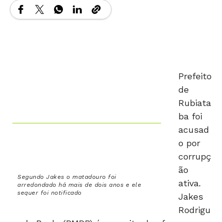
Prefeito
de
Rubiata
ba foi
acusad
o por
corrupç
ão
Segundo Jakes o matadouro foi
ativa.
arredondado há mais de dois anos e ele
sequer foi notificado
Jakes
Rodrigu
es de Paula (PMDB) é suspeito de oferecer
vantagens indevidas a fiscais da Secretaria do