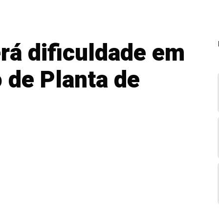
erá dificuldade em
o de Planta de
Segundo a coluna do jornalista político