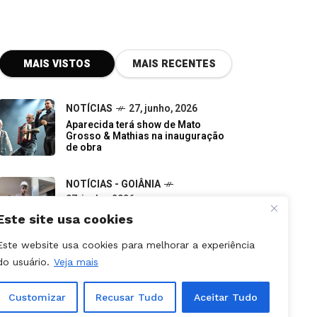
MAIS VISTOS
MAIS RECENTES
NOTÍCIAS
27, junho, 2026
Aparecida terá show de Mato
Grosso & Mathias na inauguração
de obra
NOTÍCIAS - GOIÂNIA
07, junho, 2026
Do descarte à oportunidade:
pequenos negócios impulsionam a
economia verde em Goiás
Este site usa cookies
NOTÍCIAS - APARECIDA
Este website usa cookies para melhorar a experiência
31, julho, 2026
do usuário.
Veja mais
Aparecida é Show 2026: como
retirar ingressos e programação
completa dos shows
Customizar
Recusar Tudo
Aceitar Tudo