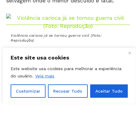
Violência carioca já se tornou guerra civil (Foto:
Reprodução)
Rio da guerra civil
Este site usa cookies
Como não se emocionar com o desespero
Este website usa cookies para melhorar a experiência
duplo: dos familiares dos mototaxistas que
do usuário.
Veja mais
não tinham antecedentes criminais e do PM
que admitia a todo momento a falha grave e
Customizar
Recusar Tudo
Aceitar Tudo
praticamente se ajoelhava implorando perdão.
Estamos falando de seres humanos, passíveis
de erro em qualquer ambiente da sociedade.
Três vítimas da guerra civil em que se
transformou a Cidade Maravilhosa. E o próprio