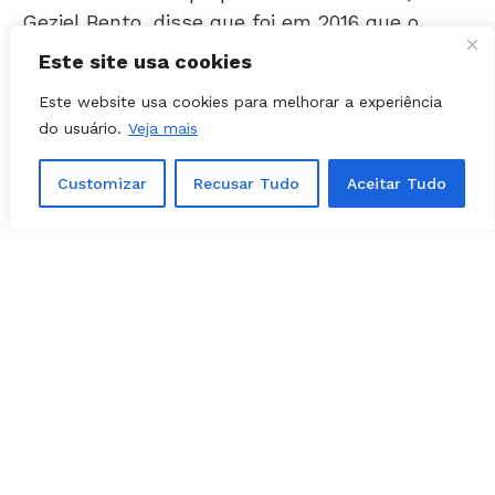
último milionário saiu de lá.
Este site usa cookies
Um sortudo anônimo faturo R$ 29 milhões na
Este website usa cookies para melhorar a experiência
ocasião.
do usuário.
Veja mais
Como anuncia uma faixa em frente ao
Customizar
Recusar Tudo
Aceitar Tudo
estabelecimento, “saiu daqui o ganhador da
Mega Sena 1.875”.
Morador de Aparecida ganha R$ 3 milhões na
Lotofácil
Acompanhe tudo que acontece em
Aparecida de Goiânia seguindo o Folha Z
no
Instagram (@folhaz)
, no
Facebook